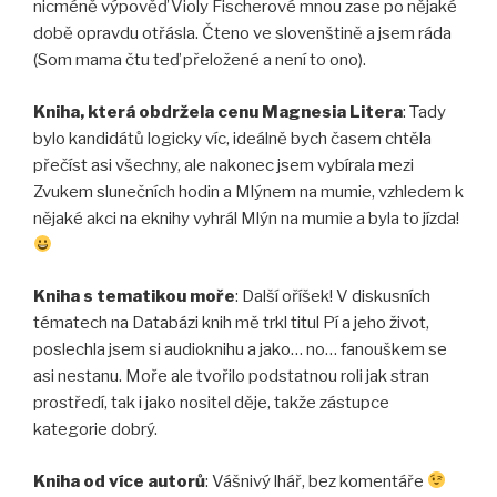
nicméně výpověď Violy Fischerové mnou zase po nějaké
době opravdu otřásla. Čteno ve slovenštině a jsem ráda
(Som mama čtu teď přeložené a není to ono).
Kniha, která obdržela cenu Magnesia Litera
: Tady
bylo kandidátů logicky víc, ideálně bych časem chtěla
přečíst asi všechny, ale nakonec jsem vybírala mezi
Zvukem slunečních hodin a Mlýnem na mumie, vzhledem k
nějaké akci na eknihy vyhrál Mlýn na mumie a byla to jízda!
Kniha s tematikou moře
: Další oříšek! V diskusních
tématech na Databázi knih mě trkl titul Pí a jeho život,
poslechla jsem si audioknihu a jako… no… fanouškem se
asi nestanu. Moře ale tvořilo podstatnou roli jak stran
prostředí, tak i jako nositel děje, takže zástupce
kategorie dobrý.
Kniha od více autorů
: Vášnivý lhář, bez komentáře