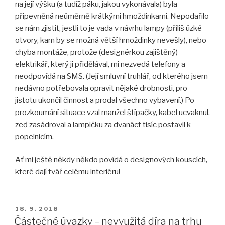
na její výšku (a tudíž páku, jakou vykonávala) byla
připevněná neúměrně krátkými hmoždinkami. Nepodařilo
se nám zjistit, jestli to je vada v návrhu lampy (příliš úzké
otvory, kam by se možná větší hmoždinky nevešly), nebo
chyba montáže, protože (designérkou zajištěný)
elektrikář, který ji přidělával, mi nezvedá telefony a
neodpovídá na SMS. (Její smluvní truhlář, od kterého jsem
nedávno potřebovala opravit nějaké drobnosti, pro
jistotu ukončil činnost a prodal všechno vybavení.) Po
prozkoumání situace vzal manžel štípačky, kabel ucvaknul,
zeď zasádroval a lampičku za dvanáct tisíc postavil k
popelnicím.
Ať mi ještě někdy někdo povídá o designových kouscích,
které dají tvář celému interiéru!
PUBLIKOVÁNO
18. 9. 2018
Částečné úvazky – nevyužitá díra na trhu