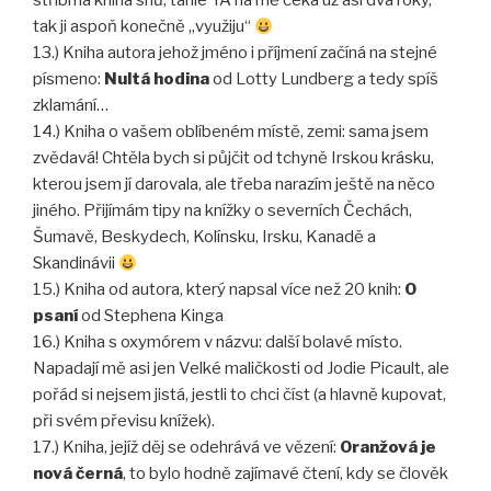
stříbrná kniha snů, tahle YA na mě čeká už asi dva roky,
tak ji aspoň konečně „využiju“
13.) Kniha autora jehož jméno i příjmení začíná na stejné
písmeno:
Nultá hodina
od Lotty Lundberg a tedy spíš
zklamání…
14.) Kniha o vašem oblíbeném místě, zemi: sama jsem
zvědavá! Chtěla bych si půjčit od tchyně Irskou krásku,
kterou jsem jí darovala, ale třeba narazím ještě na něco
jiného. Přijímám tipy na knížky o severních Čechách,
Šumavě, Beskydech, Kolínsku, Irsku, Kanadě a
Skandinávii
15.) Kniha od autora, který napsal více než 20 knih:
O
psaní
od Stephena Kinga
16.) Kniha s oxymórem v názvu: další bolavé místo.
Napadají mě asi jen Velké maličkosti od Jodie Picault, ale
pořád si nejsem jistá, jestli to chci číst (a hlavně kupovat,
při svém převisu knížek).
17.) Kniha, jejíž děj se odehrává ve vězení:
Oranžová je
nová černá
, to bylo hodně zajímavé čtení, kdy se člověk