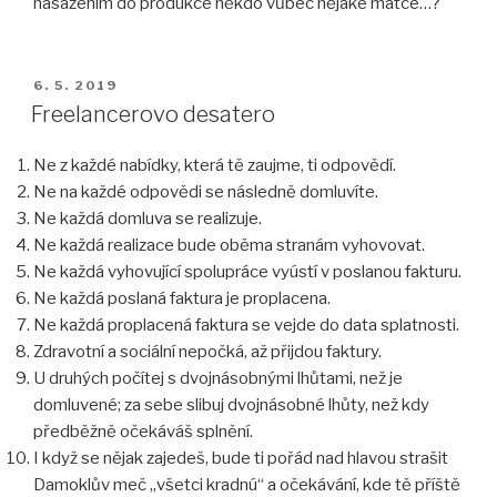
nasazením do produkce někdo vůbec nějaké matce…?
PUBLIKOVÁNO
6. 5. 2019
Freelancerovo desatero
Ne z každé nabídky, která tě zaujme, ti odpovědí.
Ne na každé odpovědi se následně domluvíte.
Ne každá domluva se realizuje.
Ne každá realizace bude oběma stranám vyhovovat.
Ne každá vyhovující spolupráce vyústí v poslanou fakturu.
Ne každá poslaná faktura je proplacena.
Ne každá proplacená faktura se vejde do data splatnosti.
Zdravotní a sociální nepočká, až přijdou faktury.
U druhých počítej s dvojnásobnými lhůtami, než je
domluvené; za sebe slibuj dvojnásobné lhůty, než kdy
předběžně očekáváš splnění.
I když se nějak zajedeš, bude ti pořád nad hlavou strašit
Damoklův meč „všetci kradnú“ a očekávání, kde tě příště