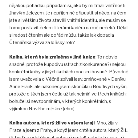
nějakou pohádku, připadám si, jako by mi trhali vnitřnosti
žhavým železem. Je nepříjemné připustit si něco, na čem
jste si většinu života stavěli vnitřní identitu, ale musím se
tomu postavit čelem: literární kariéra na mě nečeká. Dělat
si radost čtením ale pořád můžu, takže jak dopadla
Čtenářská výzva za loňský rok
?
Kniha, která byla zmíněna v jiné knize
: To nebylo
snadné, protože kupodivu (strach z konkurence?) nejsou
konkrétní knihy v jiných knihách moc zmiňované. Původně
jsem uvažovala o Věčně zpívají lesy, zmiňované v Deníku
Anne Frank, ale nakonec jsem skončila u Bouřlivých výšin,
protože o těch jsem četla už tak nejmíň ve třech knihách;
bohužel si nevzpomínám, v kterých konkrétních, s
výjimkou Nového měsíce (ehm).
Kniha autora, který žil ve vašem kraji
: Mno, žiju v
Praze a jsem z Prahy, a když jsem chtěla autora, který ŽIL
(tj. buď se odstěhoval, nebo už umřel), nebylo to zase až