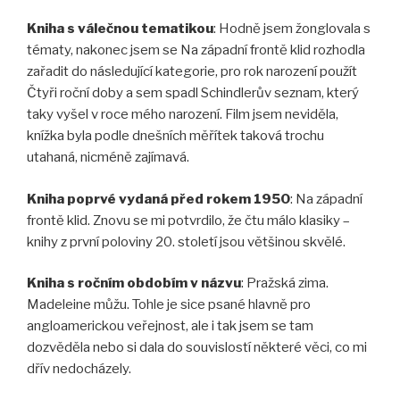
Kniha s válečnou tematikou
: Hodně jsem žonglovala s
tématy, nakonec jsem se Na západní frontě klid rozhodla
zařadit do následující kategorie, pro rok narození použít
Čtyři roční doby a sem spadl Schindlerův seznam, který
taky vyšel v roce mého narození. Film jsem neviděla,
knížka byla podle dnešních měřítek taková trochu
utahaná, nicméně zajímavá.
Kniha poprvé vydaná před rokem 1950
: Na západní
frontě klid. Znovu se mi potvrdilo, že čtu málo klasiky –
knihy z první poloviny 20. století jsou většinou skvělé.
Kniha s ročním obdobím v názvu
: Pražská zima.
Madeleine můžu. Tohle je sice psané hlavně pro
angloamerickou veřejnost, ale i tak jsem se tam
dozvěděla nebo si dala do souvislostí některé věci, co mi
dřív nedocházely.