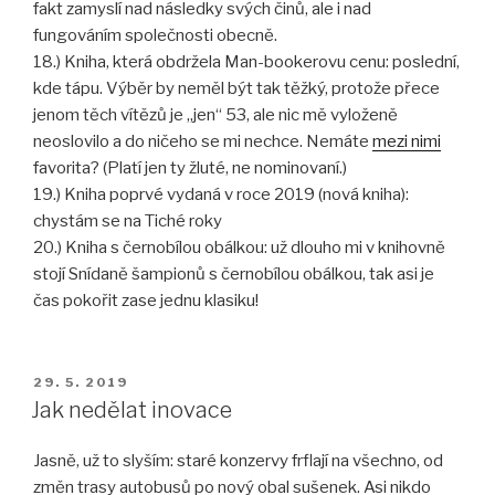
fakt zamyslí nad následky svých činů, ale i nad
fungováním společnosti obecně.
18.) Kniha, která obdržela Man-bookerovu cenu: poslední,
kde tápu. Výběr by neměl být tak těžký, protože přece
jenom těch vítězů je „jen“ 53, ale nic mě vyloženě
neoslovilo a do ničeho se mi nechce. Nemáte
mezi nimi
favorita? (Platí jen ty žluté, ne nominovaní.)
19.) Kniha poprvé vydaná v roce 2019 (nová kniha):
chystám se na Tiché roky
20.) Kniha s černobílou obálkou: už dlouho mi v knihovně
stojí Snídaně šampionů s černobílou obálkou, tak asi je
čas pokořit zase jednu klasiku!
PUBLIKOVÁNO
29. 5. 2019
Jak nedělat inovace
Jasně, už to slyším: staré konzervy frflají na všechno, od
změn trasy autobusů po nový obal sušenek. Asi nikdo