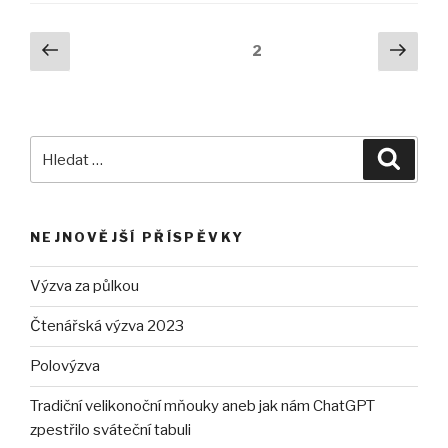
Navigace
Předchozí
Další
Stránka:
2
stránka
strá
pro
příspěvky
Hledat:
Hledán
NEJNOVĚJŠÍ PŘÍSPĚVKY
Výzva za půlkou
Čtenářská výzva 2023
Polovýzva
Tradiční velikonoční mňouky aneb jak nám ChatGPT
zpestřilo sváteční tabuli