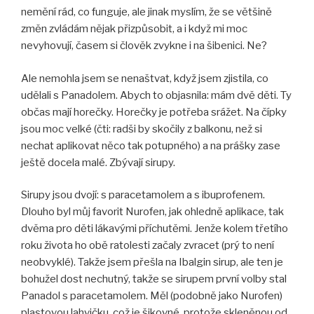
nemění rád, co funguje, ale jinak myslím, že se většině
změn zvládám nějak přizpůsobit, a i když mi moc
nevyhovují, časem si člověk zvykne i na šibenici. Ne?
Ale nemohla jsem se nenaštvat, když jsem zjistila, co
udělali s Panadolem. Abych to objasnila: mám dvě děti. Ty
občas mají horečky. Horečky je potřeba srážet. Na čípky
jsou moc velké (čti: radši by skočily z balkonu, než si
nechat aplikovat něco tak potupného) a na prášky zase
ještě docela malé. Zbývají sirupy.
Sirupy jsou dvojí: s paracetamolem a s ibuprofenem.
Dlouho byl můj favorit Nurofen, jak ohledně aplikace, tak
dvěma pro děti lákavými příchutěmi. Jenže kolem třetího
roku života ho obě ratolesti začaly zvracet (prý to není
neobvyklé). Takže jsem přešla na Ibalgin sirup, ale ten je
bohužel dost nechutný, takže se sirupem první volby stal
Panadol s paracetamolem. Měl (podobně jako Nurofen)
plastovou lahvičku, což je šikovné, protože skleněnou od