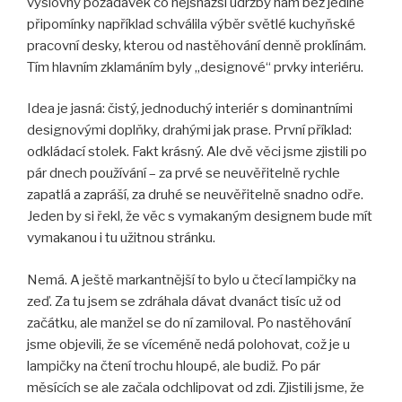
výslovný požadavek co nejsnazší údržby nám bez jediné
připomínky například schválila výběr světlé kuchyňské
pracovní desky, kterou od nastěhování denně proklínám.
Tím hlavním zklamáním byly „designové“ prvky interiéru.
Idea je jasná: čistý, jednoduchý interiér s dominantními
designovými doplňky, drahými jak prase. První příklad:
odkládací stolek. Fakt krásný. Ale dvě věci jsme zjistili po
pár dnech používání – za prvé se neuvěřitelně rychle
zapatlá a zapráší, za druhé se neuvěřitelně snadno odře.
Jeden by si řekl, že věc s vymakaným designem bude mít
vymakanou i tu užitnou stránku.
Nemá. A ještě markantnější to bylo u čtecí lampičky na
zeď. Za tu jsem se zdráhala dávat dvanáct tisíc už od
začátku, ale manžel se do ní zamiloval. Po nastěhování
jsme objevili, že se víceméně nedá polohovat, což je u
lampičky na čtení trochu hloupé, ale budiž. Po pár
měsících se ale začala odchlipovat od zdi. Zjistili jsme, že