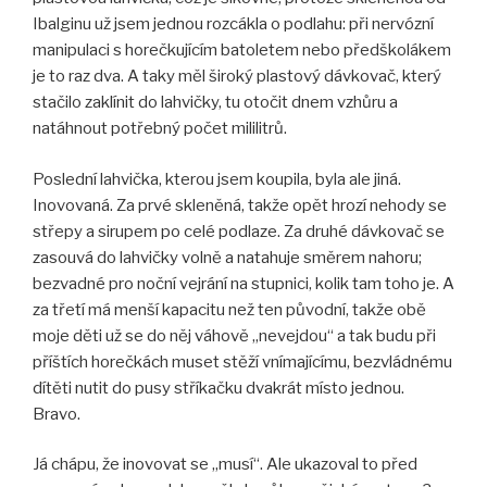
Ibalginu už jsem jednou rozcákla o podlahu: při nervózní
manipulaci s horečkujícím batoletem nebo předškolákem
je to raz dva. A taky měl široký plastový dávkovač, který
stačilo zaklínit do lahvičky, tu otočit dnem vzhůru a
natáhnout potřebný počet mililitrů.
Poslední lahvička, kterou jsem koupila, byla ale jiná.
Inovovaná. Za prvé skleněná, takže opět hrozí nehody se
střepy a sirupem po celé podlaze. Za druhé dávkovač se
zasouvá do lahvičky volně a natahuje směrem nahoru;
bezvadné pro noční vejrání na stupnici, kolik tam toho je. A
za třetí má menší kapacitu než ten původní, takže obě
moje děti už se do něj váhově „nevejdou“ a tak budu při
příštích horečkách muset stěží vnímajícímu, bezvládnému
dítěti nutit do pusy stříkačku dvakrát místo jednou.
Bravo.
Já chápu, že inovovat se „musí“. Ale ukazoval to před