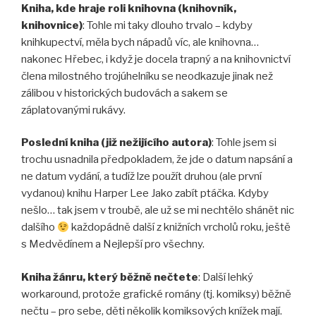
Kniha, kde hraje roli knihovna (knihovník,
knihovnice)
: Tohle mi taky dlouho trvalo – kdyby
knihkupectví, měla bych nápadů víc, ale knihovna…
nakonec Hřebec, i když je docela trapný a na knihovnictví
člena milostného trojúhelníku se neodkazuje jinak než
zálibou v historických budovách a sakem se
záplatovanými rukávy.
Poslední kniha (již nežijícího autora)
: Tohle jsem si
trochu usnadnila předpokladem, že jde o datum napsání a
ne datum vydání, a tudíž lze použít druhou (ale první
vydanou) knihu Harper Lee Jako zabít ptáčka. Kdyby
nešlo… tak jsem v troubě, ale už se mi nechtělo shánět nic
dalšího
každopádně další z knižních vrcholů roku, ještě
s Medvědínem a Nejlepší pro všechny.
Kniha žánru, který běžně nečtete
: Další lehký
workaround, protože grafické romány (tj. komiksy) běžně
nečtu – pro sebe, děti několik komiksových knížek mají.