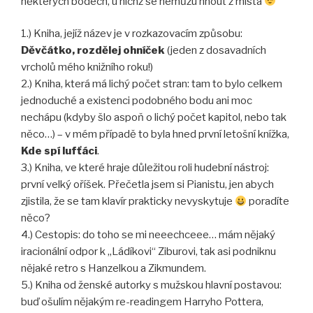
některých bodech, u nichž se nemůžu hnout z místa
1.) Kniha, jejíž název je v rozkazovacím způsobu:
Děvčátko, rozdělej ohníček
(jeden z dosavadních
vrcholů mého knižního roku!)
2.) Kniha, která má lichý počet stran: tam to bylo celkem
jednoduché a existenci podobného bodu ani moc
nechápu (kdyby šlo aspoň o lichý počet kapitol, nebo tak
něco…) – v mém případě to byla hned první letošní knížka,
Kde spí lufťáci
.
3.) Kniha, ve které hraje důležitou roli hudební nástroj:
první velký oříšek. Přečetla jsem si Pianistu, jen abych
zjistila, že se tam klavír prakticky nevyskytuje
poradíte
něco?
4.) Cestopis: do toho se mi neeechceee… mám nějaký
iracionální odpor k „Ládíkovi“ Ziburovi, tak asi podniknu
nějaké retro s Hanzelkou a Zikmundem.
5.) Kniha od ženské autorky s mužskou hlavní postavou:
buď ošulím nějakým re-readingem Harryho Pottera,