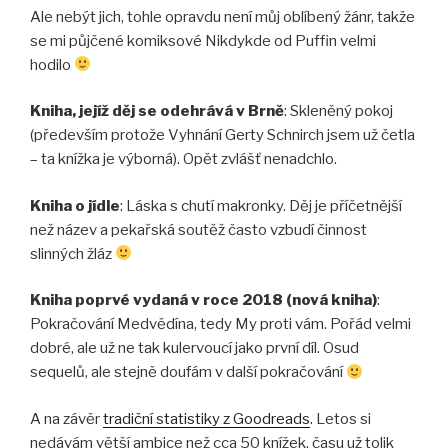
Ale nebýt jich, tohle opravdu není můj oblíbený žánr, takže
se mi půjčené komiksové Nikdykde od Puffin velmi
hodilo
Kniha, jejíž děj se odehrává v Brně
: Skleněný pokoj
(především protože Vyhnání Gerty Schnirch jsem už četla
– ta knížka je výborná). Opět zvlášť nenadchlo.
Kniha o jídle
: Láska s chutí makronky. Děj je příčetnější
než název a pekařská soutěž často vzbudí činnost
slinných žláz
Kniha poprvé vydaná v roce 2018 (nová kniha)
:
Pokračování Medvědína, tedy My proti vám. Pořád velmi
dobré, ale už ne tak kulervoucí jako první díl. Osud
sequelů, ale stejně doufám v další pokračování
A na závěr
tradiční statistiky z Goodreads
. Letos si
nedávám větší ambice než cca 50 knížek, času už tolik