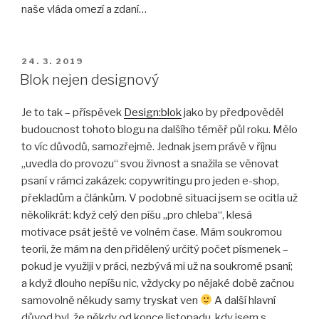
naše vláda omezí a zdaní…
PUBLIKOVÁNO
24. 3. 2019
Blok nejen designový
Je to tak – příspěvek
Design:blok
jako by předpověděl
budoucnost tohoto blogu na dalšího téměř půl roku. Mělo
to víc důvodů, samozřejmě. Jednak jsem právě v říjnu
„uvedla do provozu“ svou živnost a snažila se věnovat
psaní v rámci zakázek: copywritingu pro jeden e-shop,
překladům a článkům. V podobné situaci jsem se ocitla už
několikrát: když celý den píšu „pro chleba“, klesá
motivace psát ještě ve volném čase. Mám soukromou
teorii, že mám na den přidělený určitý počet písmenek –
pokud je využiji v práci, nezbývá mi už na soukromé psaní;
a když dlouho nepíšu nic, vždycky po nějaké době začnou
samovolně někudy samy tryskat ven
A další hlavní
důvod byl, že někdy od konce listopadu, kdy jsem s