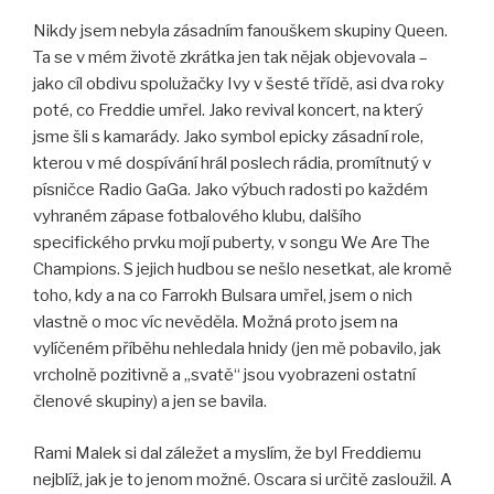
Nikdy jsem nebyla zásadním fanouškem skupiny Queen.
Ta se v mém životě zkrátka jen tak nějak objevovala –
jako cíl obdivu spolužačky Ivy v šesté třídě, asi dva roky
poté, co Freddie umřel. Jako revival koncert, na který
jsme šli s kamarády. Jako symbol epicky zásadní role,
kterou v mé dospívání hrál poslech rádia, promítnutý v
písničce Radio GaGa. Jako výbuch radosti po každém
vyhraném zápase fotbalového klubu, dalšího
specifického prvku mojí puberty, v songu We Are The
Champions. S jejich hudbou se nešlo nesetkat, ale kromě
toho, kdy a na co Farrokh Bulsara umřel, jsem o nich
vlastně o moc víc nevěděla. Možná proto jsem na
vylíčeném příběhu nehledala hnidy (jen mě pobavilo, jak
vrcholně pozitivně a „svatě“ jsou vyobrazeni ostatní
členové skupiny) a jen se bavila.
Rami Malek si dal záležet a myslím, že byl Freddiemu
nejblíž, jak je to jenom možné. Oscara si určitě zasloužil. A