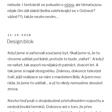
nebude. I tentokrát se pokusím o
výzvu
, ale témata jsou
nějak čím dál slabší (kniha odehrávající se v Ostravě?
vážně??), takže nevím nevím…
PUBLIKOVÁNO
11. 10. 2018
Design:blok
Když jsme si zařizovali současný byt, říkali jsme si, že to
chceme udělat pořádně, protože to bude „nafurt“. A když
ne nafurt, tak aspoň na nějakých patnáct, dvacet let. A
tak jsme si najali designérku. Známou, dokonce televizní
tvář, jejíž realizace se nám s manželem líbily. A jsem moc
ráda, že jsme to udělali… a už to nikdy nemusíme zkoušet
znova.
Nechci teď psát o dvojnásobně přešvihnutém rozpočtu a
nedodržování termínů. Dokonce ani o tom, že přes