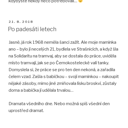
kdybyste někdy něco potřebovali…
PUBLIKOVÁNO
21. 8. 2018
Po padesáti letech
Jasně, já rok 1968 neměla šanci zažít. Ale moje maminka
ano – bylo jí necelých 21, bydlela ve Strašnicích, a když šla
na Solidaritu na tramvaj, aby se dostala do práce, uviděla
místo tramvají, jak se po Černokostelecké valí tanky.
Domyslela si, že práce se pro ten den nekoná, a zařadila
čelem vzad. Zašla s babičkou – svojí maminkou – nakoupit
nějaké zásoby, mimo jiné zmiňovala lísku broskví, zůstaly
doma a babička jí udělala trvalou…
Dramata všedního dne. Nebo možná spíš všední den
uprostřed dramat.