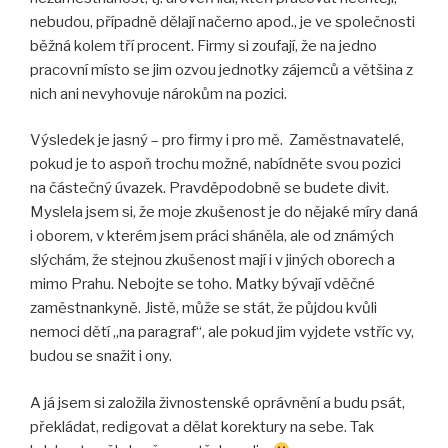
nebudou, případně dělají načerno apod., je ve společnosti
běžná kolem tří procent. Firmy si zoufají, že na jedno
pracovní místo se jim ozvou jednotky zájemců a většina z
nich ani nevyhovuje nárokům na pozici.
Výsledek je jasný – pro firmy i pro mě. Zaměstnavatelé,
pokud je to aspoň trochu možné, nabídněte svou pozici
na částečný úvazek. Pravděpodobně se budete divit.
Myslela jsem si, že moje zkušenost je do nějaké míry daná
i oborem, v kterém jsem práci sháněla, ale od známých
slýchám, že stejnou zkušenost mají i v jiných oborech a
mimo Prahu. Nebojte se toho. Matky bývají vděčné
zaměstnankyně. Jistě, může se stát, že půjdou kvůli
nemoci dětí „na paragraf“, ale pokud jim vyjdete vstříc vy,
budou se snažit i ony.
A já jsem si založila živnostenské oprávnění a budu psát,
překládat, redigovat a dělat korektury na sebe. Tak