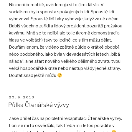
Nic není černobílé, uvědomuju si to čím dál víc. V
socialismu byla spousta spokojených lidí. Spoustě lidí
vyhovoval. Spoustě lidí taky vyhovuje, když za ně občan
Babiš všechno zařídí a lidový prezident pozuráží pražskou
kavárnu. Mně se to nelíbí, ale to je (kromě demonstrací a
hlasu ve volbách) taky to jediné, co s tím můžu dělat.
Doufám jenom, že viděno zpětně půjde o krátké období,
něco podobného, jako byla v devadesátých letech „blbá
nálada“, a ne start nového velkého dějinného zvratu typu
velká hospodářská krize nebo nástup vlády jedné strany.
Doufat snad ještě můžu
PUBLIKOVÁNO
29. 6. 2019
Půlka Čtenářské výzvy
Zase přišel čas na pololetní rekapitulaci
Čtenářské výzvy
.
Loni se mi to
osvědčilo
, tak třeba mi i letos poradíte v