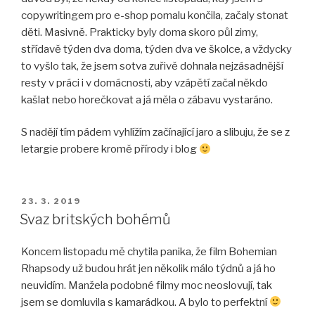
copywritingem pro e-shop pomalu končila, začaly stonat
děti. Masivně. Prakticky byly doma skoro půl zimy,
střídavě týden dva doma, týden dva ve školce, a vždycky
to vyšlo tak, že jsem sotva zuřivě dohnala nejzásadnější
resty v práci i v domácnosti, aby vzápětí začal někdo
kašlat nebo horečkovat a já měla o zábavu vystaráno.
S nadějí tím pádem vyhlížím začínající jaro a slibuju, že se z
letargie probere kromě přírody i blog
PUBLIKOVÁNO
23. 3. 2019
Svaz britských bohémů
Koncem listopadu mě chytila panika, že film Bohemian
Rhapsody už budou hrát jen několik málo týdnů a já ho
neuvidím. Manžela podobné filmy moc neoslovují, tak
jsem se domluvila s kamarádkou. A bylo to perfektní