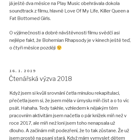
já ještě dva měsíce na Play Music obehrávala dokola
soundtrack z filmu, hlavně Love Of My Life, Killer Queen a
Fat Bottomed Girls.
O výjimečnosti a dobré návštěvnosti filmu svědčí asi
nejlépe fakt, že Bohemian Rhapsody je v kinech ještě teď,
o čtyři měsíce později
PUBLIKOVÁNO
16. 1. 2019
Čtenářská výzva 2018
Když jsem si kvůli srovnání četla minulou rekapitulaci,
přečetla jsem si, že jsem měla v úmyslu míň číst a o to víc
psát. Hahaha. Tedy takhle, vzhledem k nějakým těm
pracovním aktivitám jsem načetla o pár knížek míň než v
roce 2017, ale míň než loni jsem toho nenapsala už
dlouho. A začínám mít podezření, že to tak zůstane. Že už
jsem prostě na psaní stará. Když mám vymyslet dětem