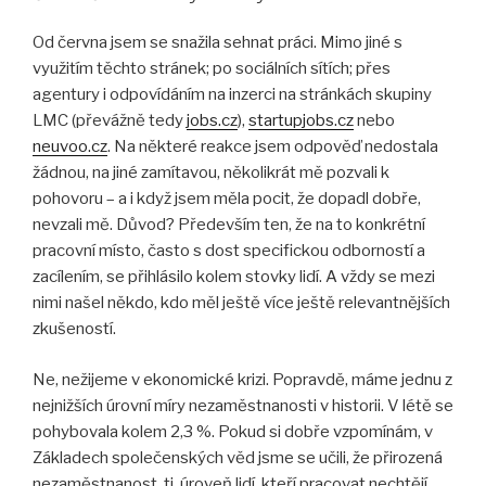
Od června jsem se snažila sehnat práci. Mimo jiné s
využitím těchto stránek; po sociálních sítích; přes
agentury i odpovídáním na inzerci na stránkách skupiny
LMC (převážně tedy
jobs.cz
),
startupjobs.cz
nebo
neuvoo.cz
. Na některé reakce jsem odpověď nedostala
žádnou, na jiné zamítavou, několikrát mě pozvali k
pohovoru – a i když jsem měla pocit, že dopadl dobře,
nevzali mě. Důvod? Především ten, že na to konkrétní
pracovní místo, často s dost specifickou odborností a
zacílením, se přihlásilo kolem stovky lidí. A vždy se mezi
nimi našel někdo, kdo měl ještě více ještě relevantnějších
zkušeností.
Ne, nežijeme v ekonomické krizi. Popravdě, máme jednu z
nejnižších úrovní míry nezaměstnanosti v historii. V létě se
pohybovala kolem 2,3 %. Pokud si dobře vzpomínám, v
Základech společenských věd jsme se učili, že přirozená
nezaměstnanost, tj. úroveň lidí, kteří pracovat nechtějí,