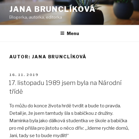
Přejít
JANA BRUNCLÍKOVÁ
k
Blogerka, autorka, editorka
obsahu
webu
Menu
AUTOR:
JANA BRUNCLÍKOVÁ
PUBLIKOVÁNO
16. 11. 2019
17. listopadu 1989 jsem byla na Národní
třídě
To můžu do konce života hrdě tvrdit a bude to pravda.
Detail je, že jsem tamtudy šla s babičkou z družiny.
Maminka byla jako dálková studentka ve škole a babička
pro mě přišla pro jistotu o něco dřív: „Jdeme rychle domů,
Jani, tady se to bude mydlit!“