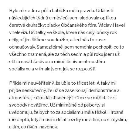
Bylo mi sedm a půl a babička měla pravdu. Události
následujících týdnů a měsíců jsem sledovala optikou
čerstvé druhačky: placky Občanského fóra. Václav Havel
v televizi. Učitelky ve škole, které nás celý loňský rok
učily, ať jim říkáme soudružko, a teď nás to zase
odnaučovaly. Samozřejmě jsem nemohla pochopit, co to
všechno znamená, ale za těch sedm a půl roku jsem už
stihla nasát šedivou a mírně tísnivou atmosféru
socialismu a vnímala jsem, jak se rozpouští.
Přijde mi neuvěřitelný, že už je to třicet let. A taky mi
přijde neskutečný, že už se zase konají demonstrace a
atmosféra je čím dál stísněnější. Chce se mi říct, že si
svobody nevážíme. Už minimálně od puberty si
uvědomuju, že bych to za socialismu měla těžké. Hrozně
mě deptá, když musím dělat rozdíly mezi tím, co si myslím,
a tím, co říkám navenek.