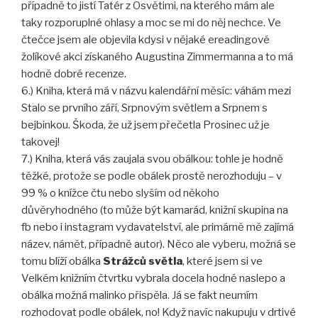
případně to jistí Tatér z Osvětimi, na kterého mám ale
taky rozporuplné ohlasy a moc se mi do něj nechce. Ve
čtečce jsem ale objevila kdysi v nějaké ereadingové
žolíkové akci získaného Augustina Zimmermanna a to má
hodně dobré recenze.
6.) Kniha, která má v názvu kalendářní měsíc: váhám mezi
Stalo se prvního září, Srpnovým světlem a Srpnem s
bejbinkou. Škoda, že už jsem přečetla Prosinec už je
takovej!
7.) Kniha, která vás zaujala svou obálkou: tohle je hodně
těžké, protože se podle obálek prostě nerozhoduju – v
99 % o knížce čtu nebo slyším od někoho
důvěryhodného (to může být kamarád, knižní skupina na
fb nebo i instagram vydavatelství, ale primárně mě zajímá
název, námět, případně autor). Něco ale vyberu, možná se
tomu blíží obálka
Strážců světla
, které jsem si ve
Velkém knižním čtvrtku vybrala docela hodně naslepo a
obálka možná malinko přispěla. Já se fakt neumím
rozhodovat podle obálek, no! Když navíc nakupuju v drtivé