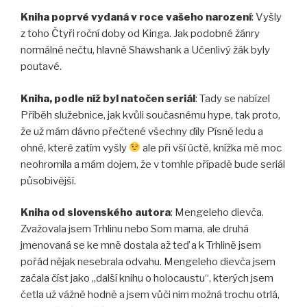
Kniha poprvé vydaná v roce vašeho narození
: Vyšly
z toho Čtyři roční doby od Kinga. Jak podobné žánry
normálně nečtu, hlavně Shawshank a Učenlivý žák byly
poutavé.
Kniha, podle níž byl natočen seriál
: Tady se nabízel
Příběh služebnice, jak kvůli současnému hype, tak proto,
že už mám dávno přečtené všechny díly Písně ledu a
ohně, které zatím vyšly
ale při vší úctě, knížka mě moc
neohromila a mám dojem, že v tomhle případě bude seriál
působivější.
Kniha od slovenského autora
: Mengeleho dievča.
Zvažovala jsem Trhlinu nebo Som mama, ale druhá
jmenovaná se ke mně dostala až teď a k Trhlině jsem
pořád nějak nesebrala odvahu. Mengeleho dievča jsem
začala číst jako „další knihu o holocaustu“, kterých jsem
četla už vážně hodně a jsem vůči nim možná trochu otrlá,