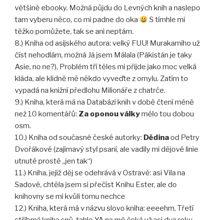
většině ebooky. Možná půjdu do Levných knih a naslepo
tam vyberu něco, co mi padne do oka
S tímhle mi
těžko pomůžete, tak se ani neptám.
8.) Kniha od asijského autora: velký FUU! Murakamiho už
číst nehodlám, možná Já jsem Málala (Pákistán je taky
Asie, no ne?), Problém tří těles mi přijde jako moc velká
kláda, ale klidně mě někdo vyveďte z omylu. Zatím to
vypadá na knižní předlohu Milionáře z chatrče.
9.) Kniha, která má na Databázi knih v době čtení méně
než 10 komentářů:
Za oponou války
mělo tou dobou
osm.
10.) Kniha od současné české autorky:
Dědina
od Petry
Dvořákové (zajímavý styl psaní, ale vadily mi dějové linie
utnuté prostě „jen tak“)
11.) Kniha, jejíž děj se odehrává v Ostravě: asi Vila na
Sadové, chtěla jsem si přečíst Knihu Ester, ale do
knihovny se mi kvůli tomu nechce
12.) Kniha, která má v názvu slovo kniha: eeeehm, Třetí