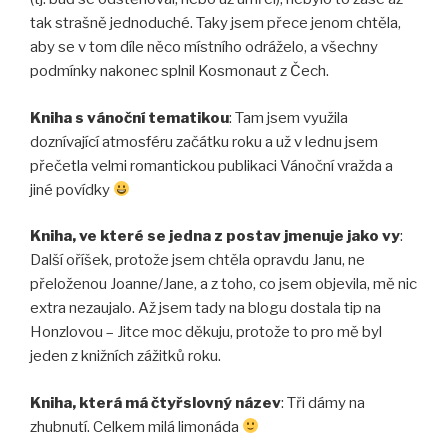
tak strašně jednoduché. Taky jsem přece jenom chtěla,
aby se v tom díle něco místního odráželo, a všechny
podmínky nakonec splnil Kosmonaut z Čech.
Kniha s vánoční tematikou
: Tam jsem využila
doznívající atmosféru začátku roku a už v lednu jsem
přečetla velmi romantickou publikaci Vánoční vražda a
jiné povídky
Kniha, ve které se jedna z postav jmenuje jako vy
:
Další oříšek, protože jsem chtěla opravdu Janu, ne
přeloženou Joanne/Jane, a z toho, co jsem objevila, mě nic
extra nezaujalo. Až jsem tady na blogu dostala tip na
Honzlovou – Jitce moc děkuju, protože to pro mě byl
jeden z knižních zážitků roku.
Kniha, která má čtyřslovný název
: Tři dámy na
zhubnutí. Celkem milá limonáda