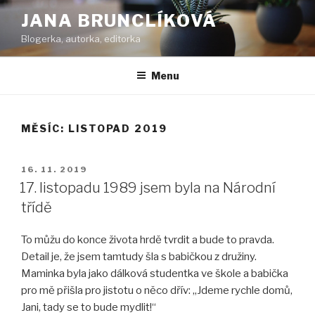
Přejít
JANA BRUNCLÍKOVÁ
k
Blogerka, autorka, editorka
obsahu
webu
Menu
MĚSÍC:
LISTOPAD 2019
PUBLIKOVÁNO
16. 11. 2019
17. listopadu 1989 jsem byla na Národní
třídě
To můžu do konce života hrdě tvrdit a bude to pravda.
Detail je, že jsem tamtudy šla s babičkou z družiny.
Maminka byla jako dálková studentka ve škole a babička
pro mě přišla pro jistotu o něco dřív: „Jdeme rychle domů,
Jani, tady se to bude mydlit!“