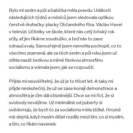
Bylo mi sedm a půl a babička měla pravdu. Události
následujících týdnů a měsíců jsem sledovala optikou
čerstvé druhačky: placky Občanského fóra. Václav Havel
v televizi. Učitelky ve škole, které nás celý loňský rok
učily, ať jim říkáme soudružko, a teď nás to zase
odnaučovaly. Samozřejmě jsem nemohla pochopit, co to
všechno znamená, ale za těch sedm a půl roku jsem už
stihla nasát šedivou a mírně tísnivou atmosféru
socialismu a vnímala jsem, jak se rozpouští.
Přijde mi neuvěřitelný, že už je to třicet let. A taky mi
přijde neskutečný, že už se zase konají demonstrace a
atmosféra je čím dál stísněnější. Chce se mi říct, že si
svobody nevážíme. Už minimálně od puberty si
uvědomuju, že bych to za socialismu měla těžké. Hrozně
mě deptá, když musím dělat rozdíly mezi tím, co si myslím,
a tím, co říkám navenek.