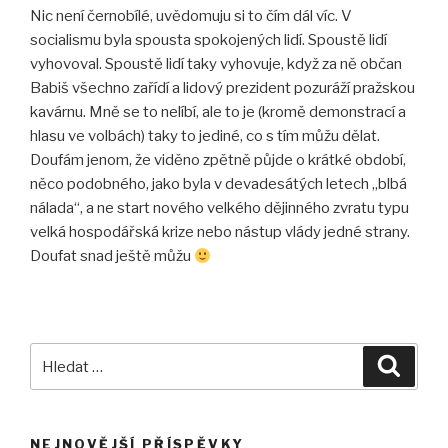
Nic není černobílé, uvědomuju si to čím dál víc. V
socialismu byla spousta spokojených lidí. Spoustě lidí
vyhovoval. Spoustě lidí taky vyhovuje, když za ně občan
Babiš všechno zařídí a lidový prezident pozuráží pražskou
kavárnu. Mně se to nelíbí, ale to je (kromě demonstrací a
hlasu ve volbách) taky to jediné, co s tím můžu dělat.
Doufám jenom, že viděno zpětně půjde o krátké období,
něco podobného, jako byla v devadesátých letech „blbá
nálada“, a ne start nového velkého dějinného zvratu typu
velká hospodářská krize nebo nástup vlády jedné strany.
Doufat snad ještě můžu
Hledat:
Hledán
NEJNOVĚJŠÍ PŘÍSPĚVKY