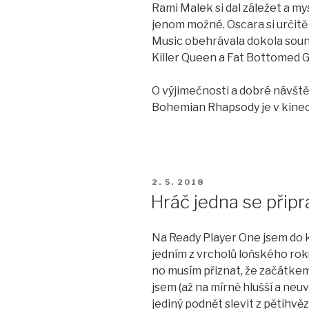
Rami Malek si dal záležet a mys
jenom možné. Oscara si určitě z
Music obehrávala dokola sound
Killer Queen a Fat Bottomed Gi
O výjimečnosti a dobré návštěv
Bohemian Rhapsody je v kinech
PUBLIKOVÁNO
2. 5. 2018
Hráč jedna se připr
Na Ready Player One jsem do k
jedním z vrcholů loňského roku
no musím přiznat, že začátkem 
jsem (až na mírně hlušší a neuv
jediný podnět slevit z pětihvě