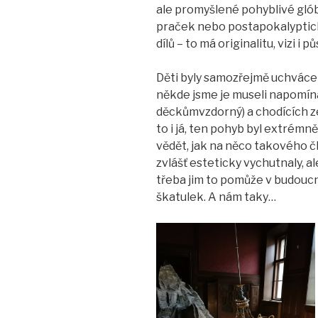
ale promyšlené pohyblivé gl
praček nebo postapokalyptick
dílů – to má originalitu, vizi i p
Děti byly samozřejmě uchváce
někde jsme je museli napomína
děckůmvzdorný) a chodících ze
to i já, ten pohyb byl extrémn
vědět, jak na něco takového čl
zvlášť esteticky vychutnaly, a
třeba jim to pomůže v budouc
škatulek. A nám taky…