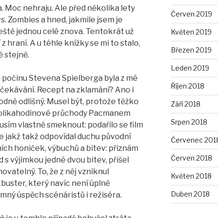
. Moc nehraju. Ale před několika lety
Červen 2019
s. Zombies a hned, jakmile jsem je
 ještě jednou celé znova. Tentokrát už
Květen 2019
z hraní. A u téhle knížky se mi to stalo,
Březen 2019
ě stejně.
Leden 2019
počinu Stevena Spielberga byla z mé
Říjen 2018
čekávání. Recept na zklamání? Ano i
hodně odlišný. Musel být, protože těžko
Září 2018
ěkolikahodinové průchody Pacmanem
Srpen 2018
usím vlastně smeknout: podařilo se film
že jakž takž odpovídal duchu původní
Červenec 201
ích honiček, výbuchů a bitev: přiznám
Červen 2018
ad s výjimkou jedné dvou bitev, přišel
ovatelný. To, že z něj vzniknul
Květen 2018
uster, který navíc není úplně
Duben 2018
mný úspěch scénáristů i režiséra.