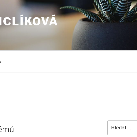
NCLÍKOVÁ
y
Hledat:
hémů