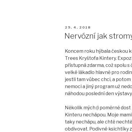
PUBLIKOVÁNO
29. 4. 2018
Nervózní jak strom
Koncem roku hýbala českou ku
Trees Kryštofa Kintery. Expoz
přístupná zdarma, což spolu s
velké lákadlo hlavně pro rodiny
jestli tam vůbec chci, a potom
nemoci a jiný program už ne
náhodou poslední den výstavy a
Několik mých (i poměrně dost „
Kinteru nechápou. Moje mamin
taky nechápu, ale chtě necht
obdivovat. Podivné ksichtíky z