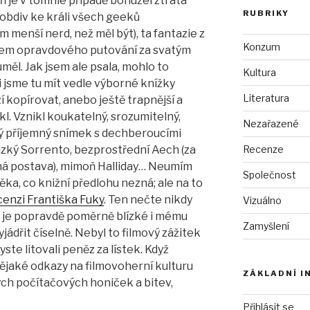
ň je v tomhle případě bohužel ztráta
RUBRIKY
obdiv ke králi všech geeků
menší nerd, než měl být), ta fantazie z
Konzum
ojem opravdového putování za svatým
měl. Jak jsem ale psala, mohlo to
Kultura
jsme tu mít vedle výborné knížky
Literatura
aží kopírovat, anebo ještě trapnější a
l. Vznikl koukatelný, srozumitelný,
Nezařazené
ý příjemný snímek s dechberoucími
Recenze
izký Sorrento, bezprostřední Aech (za
ená postava), mimoň Halliday… Neumím
Společnost
věka, co knižní předlohu nezná; ale na to
cenzi Františka Fuky
. Ten nečte nikdy
Vizuálno
ož je popravdě poměrně blízké i mému
Zamyšlení
ádřit číselně. Nebyl to filmový zážitek
yste litovali peněz za lístek. Když
ějaké odkazy na filmovoherní kulturu
ZÁKLADNÍ I
ých počítačových honiček a bitev,
Přihlásit se