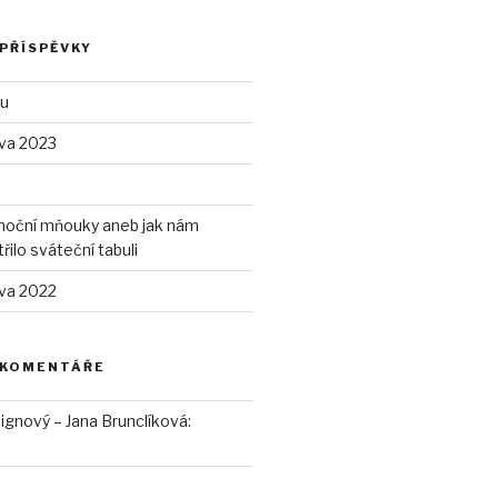
 PŘÍSPĚVKY
ou
va 2023
onoční mňouky aneb jak nám
ilo sváteční tabuli
va 2022
 KOMENTÁŘE
ignový – Jana Brunclíková
: