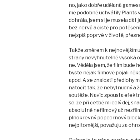
no, jako dobře udělaná gamesa
mě podobně uchvátily Plants v
dohrála, jsem si je musela dát
bez nervů a čistě pro potěšení 
nejspíš poprvé v životě, přesn
Takže směrem k nejnovějšímu 
strany nevyhnutelně vysoká o
ne. Věděla jsem, že film bude 
byste nějak filmově pojali n
apod. A se znalostí předlohy m
natočit tak, že nebyl nudný a 
soutěže. Navíc spousta efektn
se, že při četbě mi celý děj, sn
absolutně nefilmový až nezfilm
plnokrevný popcornový blockb
nejpitomější, považuju za ohro