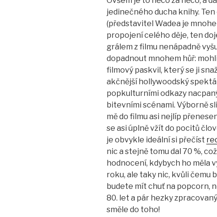
Ovšem je to něco za něco, a da
jedinečného ducha knihy. Ten 
(představitel Wadea je mnohem 
propojení celého děje, ten d
grálem z filmu nenápadně vyšu
dopadnout mnohem hůř: mohli 
filmový paskvil, který se ji sn
akčnější hollywoodský spekták
popkulturními odkazy nacpan
bitevními scénami. Výborně sl
mě do filmu asi nejlíp přenes
se asi úplně vžít do pocitů člo
je obvykle ideální si přečíst
re
nic a stejně tomu dal 70 %, c
hodnocení, kdybych ho měla vyj
roku, ale taky nic, kvůli čemu b
budete mít chuť na popcorn, n
80. let a pár hezky zpracovan
směle do toho!