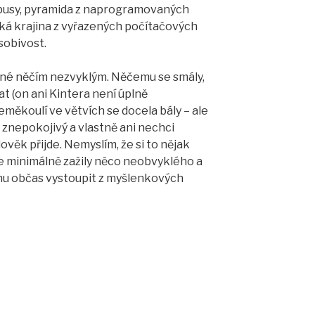
óbusy, pyramida z naprogramovaných
á krajina z vyřazených počítačových
ůsobivost.
né něčím nezvyklým. Něčemu se smály,
t (on ani Kintera není úplně
měkoulí ve větvích se docela bály – ale
ě znepokojivý a vlastně ani nechci
ověk přijde. Nemyslím, že si to nějak
le minimálně zažily něco neobvyklého a
nu občas vystoupit z myšlenkových