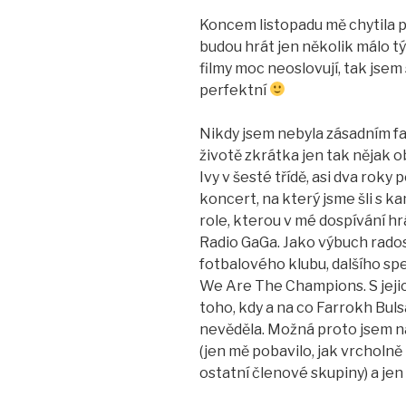
Koncem listopadu mě chytila 
budou hrát jen několik málo t
filmy moc neoslovují, tak jsem
perfektní
Nikdy jsem nebyla zásadním 
životě zkrátka jen tak nějak o
Ivy v šesté třídě, asi dva roky 
koncert, na který jsme šli s k
role, kterou v mé dospívání hr
Radio GaGa. Jako výbuch rad
fotbalového klubu, dalšího sp
We Are The Champions. S jeji
toho, kdy a na co Farrokh Buls
nevěděla. Možná proto jsem n
(jen mě pobavilo, jak vrcholně
ostatní členové skupiny) a jen 