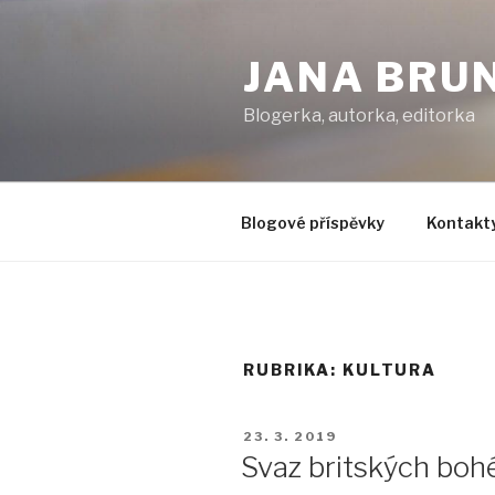
Přejít
k
JANA BRU
obsahu
webu
Blogerka, autorka, editorka
Blogové příspěvky
Kontakt
RUBRIKA:
KULTURA
PUBLIKOVÁNO
23. 3. 2019
Svaz britských bo