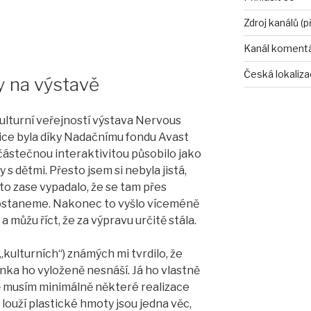
Zdroj kanálů (p
Kanál koment
Česká lokaliz
y na výstavě
lturní veřejností výstava Nervous
ice byla díky Nadačnímu fondu Avast
 částečnou interaktivitou působilo jako
 s dětmi. Přesto jsem si nebyla jistá,
 to zase vypadalo, že se tam přes
dostaneme. Nakonec to vyšlo víceméně
 můžu říct, že za výpravu určitě stála.
kulturních“) známých mi tvrdilo, že
ka ho vyloženě nesnáší. Já ho vlastně
ě musím minimálně některé realizace
 louží plastické hmoty jsou jedna věc,