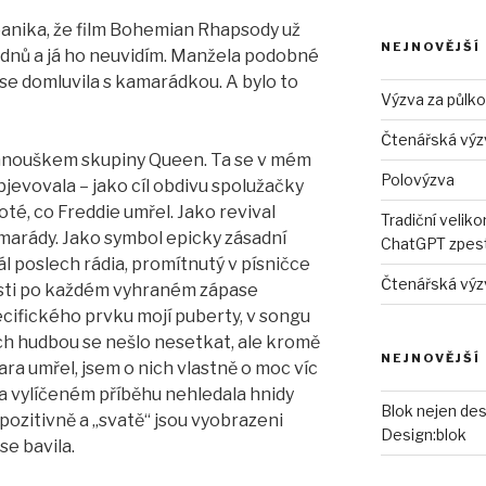
panika, že film Bohemian Rhapsody už
NEJNOVĚJŠÍ
ýdnů a já ho neuvidím. Manžela podobné
 se domluvila s kamarádkou. A bylo to
Výzva za půlk
Čtenářská výz
fanouškem skupiny Queen. Ta se v mém
Polovýzva
bjevovala – jako cíl obdivu spolužačky
poté, co Freddie umřel. Jako revival
Tradiční velik
amarády. Jako symbol epicky zásadní
ChatGPT zpestř
ál poslech rádia, promítnutý v písničce
Čtenářská výz
osti po každém vyhraném zápase
ecifického prvku mojí puberty, v songu
ch hudbou se nešlo nesetkat, ale kromě
NEJNOVĚJŠÍ
ara umřel, jsem o nich vlastně o moc víc
a vylíčeném příběhu nehledala hnidy
Blok nejen des
 pozitivně a „svatě“ jsou vyobrazeni
Design:blok
se bavila.