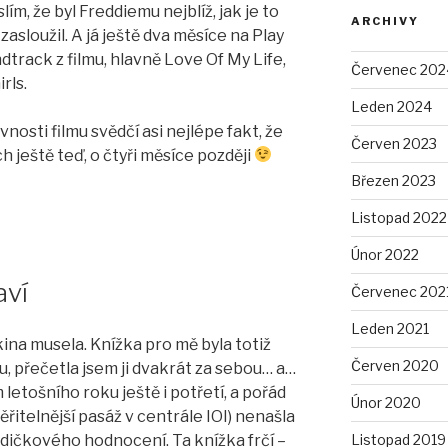
lím, že byl Freddiemu nejblíž, jak je to
ARCHIVY
asloužil. A já ještě dva měsíce na Play
track z filmu, hlavně Love Of My Life,
Červenec 202
rls.
Leden 2024
nosti filmu svědčí asi nejlépe fakt, že
Červen 2023
 ještě teď, o čtyři měsíce později
Březen 2023
Listopad 2022
Únor 2022
aví
Červenec 202
Leden 2021
ina musela. Knížka pro mě byla totiž
Červen 2020
, přečetla jsem ji dvakrát za sebou… a…
letošního roku ještě i potřetí, a pořád
Únor 2020
ěřitelnější pasáž v centrále IOI) nenašla
Listopad 2019
zdičkového hodnocení. Ta knížka frčí –